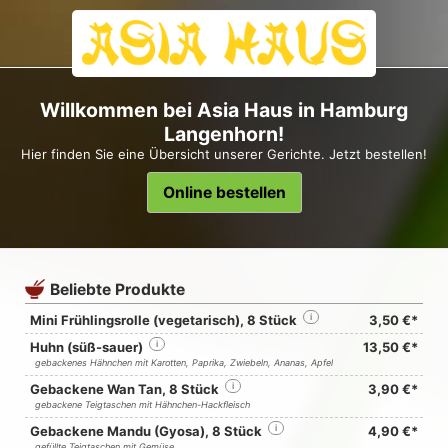
Willkommen bei Asia Haus in Hamburg
Langenhorn!
Hier finden Sie eine Übersicht unserer Gerichte. Jetzt bestellen!
Online bestellen
Beliebte Produkte
Mini Frühlingsrolle (vegetarisch), 8 Stück
i
3,50 €*
Huhn (süß-sauer)
i
13,50 €*
gebackenes Hähnchen mit Karotten, Paprika, Zwiebeln, Ananas, Apfel
Gebackene Wan Tan, 8 Stück
i
3,90 €*
gebackene Teigtaschen mit Hähnchen-Hackfleisch
Gebackene Mandu (Gyosa), 8 Stück
i
4,90 €*
gefüllte Teigtaschen mit Gemüse