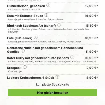
Hühnerfleisch, gebacken
i
12,90 €*
mit Gemüse und Erdnuss-Sauce
Ente mit Erdnuss-Sauce
i
16,90 €*
knusprig gebackene Ente mit Gemüse, Erdnuss-Sauce
Rind nach Szechuan Art (scharf)
i
15,50 €*
mit Karotten, Bambus, grünen Bohnen, verschiedenen Gemüsesorten, exotischen
Gewürzen
Ente (süß-sauer)
i
16,90 €*
knusprig gebackene Ente mit Karotten, Paprika, Zwiebeln, Ananas, Apfel
Gebratene Nudeln mit gebackenem Hähnchen und
Gemüse
i
11,90 €*
Roter Curry mit gebackener Ente (scharf)
i
16,90 €*
mit Kokosmilch, Peperoni, Bambus, Auberginen, Champignons, Brokkoli, Thai-Basilikum
Kroepoek
i
2,90 €*
Krabbenchips
Leckere Krebsscheren, 6 Stück
i
4,90 €*
komplette Speisekarte
Hier gleich bestellen